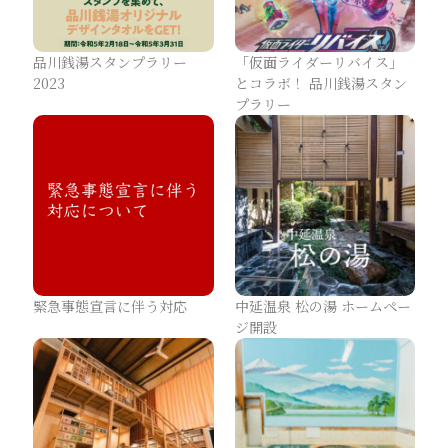
品川銭湯スタンプラリー
「仮面ライダーリバイス」
2023
とコラボ！ 品川銭湯スタン
プラリー
緊急事態宣言に伴う対応
中延温泉 松の湯 ホームペー
ジ開設