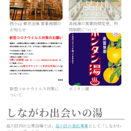
西小山 東京浴場 営業再開の
各銭湯の営業時間変更、利
お知らせ
用制限について
新型コロナウイルス対策に
ボンタン湯
ついて
しながわ出会いの湯
品川区内の公衆浴場では、
品川区の委託事業
として「しながわ