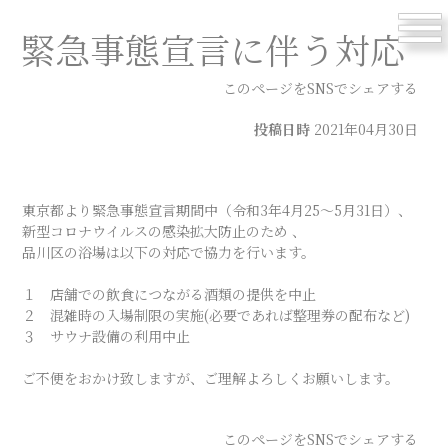
menu
緊急事態宣言に伴う対応
このページをSNSでシェアする
投稿日時
2021年04月30日
東京都より緊急事態宣言期間中（令和3年4月25～5月31日）、
新型コロナウイルスの感染拡大防止のため 、
品川区の浴場は以下の対応で協力を行います。
１ 店舗での飲食につながる酒類の提供を中止
２ 混雑時の入場制限の実施(必要であれば整理券の配布など)
３ サウナ設備の利用中止
ご不便をおかけ致しますが、ご理解よろしくお願いします。
このページをSNSでシェアする