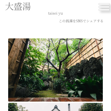
大盛湯
menu
taisei yu
この銭湯をSNSでシェアする